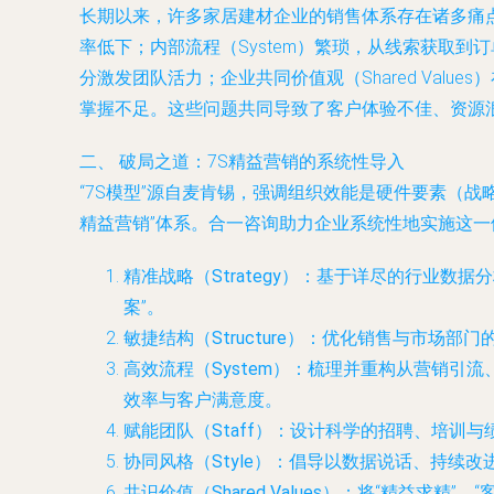
长期以来，许多家居建材企业的销售体系存在诸多痛点：市
率低下；内部流程（System）繁琐，从线索获取到订
分激发团队活力；企业共同价值观（Shared Val
掌握不足。这些问题共同导致了客户体验不佳、资源
二、 破局之道：7S精益营销的系统性导入
“7S模型”源自麦肯锡，强调组织效能是硬件要素（
精益营销”体系。合一咨询助力企业系统性地实施这一
精准战略（Strategy）
：基于详尽的行业数据分
案”。
敏捷结构（Structure）
：优化销售与市场部门
高效流程（System）
：梳理并重构从营销引流
效率与客户满意度。
赋能团队（Staff）
：设计科学的招聘、培训与
协同风格（Style）
：倡导以数据说话、持续改
共识价值（Shared Values）
：将“精益求精”、