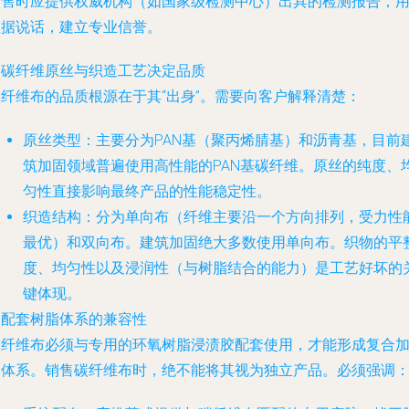
销售时应提供权威机构（如国家级检测中心）出具的检测报告，
数据说话，建立专业信誉。
.
碳纤维原丝与织造工艺决定品质
碳纤维布的品质根源在于其“出身”。需要向客户解释清楚：
原丝类型
：主要分为PAN基（聚丙烯腈基）和沥青基，目前
筑加固领域普遍使用高性能的PAN基碳纤维。原丝的纯度、
匀性直接影响最终产品的性能稳定性。
织造结构
：分为单向布（纤维主要沿一个方向排列，受力性
最优）和双向布。建筑加固绝大多数使用单向布。织物的平
度、均匀性以及浸润性（与树脂结合的能力）是工艺好坏的
键体现。
.
配套树脂体系的兼容性
碳纤维布必须与专用的环氧树脂浸渍胶配套使用，才能形成复合
固体系。销售碳纤维布时，绝不能将其视为独立产品。必须强调