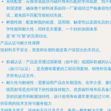
系统配套
：应推荐或提供与碳纤维布匹配的专用底胶、找平
和浸渍胶，确保整个材料体系由同一厂家或经过严格兼容性
试，避免因不匹配导致粘结失效。
树脂性能
：配套树脂的粘度、适用期、触变性以及固化后的
学性能和耐久性，同样至关重要。一个好的加固体系
是“布”与“胶”的完美结合。
.
产品认证与耐久性保障
建筑材料关乎安全，资质和长期性能是客户深层次的关切点。
权威认证
：产品是否通过国家级（如中国）或国际权威的认
（如ISO认证），是否拥有重要的工程应用案例。销售时应
齐所有认证文件。
耐久性与耐候性
：需要说明产品在长期湿热、化学介质、紫
线照射等恶劣环境下的性能保持能力。优质碳纤维布应具备
异的抗疲劳和耐腐蚀特性，设计使用寿命通常要求超过50年
.
供应商的技术支持与服务能力
对于销售方而言，提供的不仅仅是产品，更是一整套解决方案。