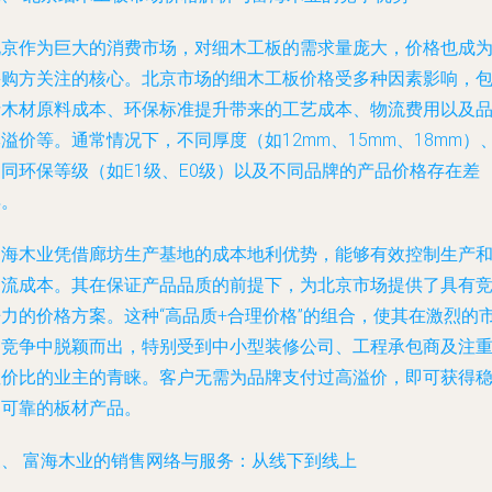
北京作为巨大的消费市场，对细木工板的需求量庞大，价格也成
采购方关注的核心。北京市场的细木工板价格受多种因素影响，
括木材原料成本、环保标准提升带来的工艺成本、物流费用以及
溢价等。通常情况下，不同厚度（如12mm、15mm、18mm）
不同环保等级（如E1级、E0级）以及不同品牌的产品价格存在差
异。
富海木业凭借廊坊生产基地的成本地利优势，能够有效控制生产
物流成本。其在保证产品品质的前提下，为北京市场提供了具有
争力的价格方案。这种“高品质+合理价格”的组合，使其在激烈的
场竞争中脱颖而出，特别受到中小型装修公司、工程承包商及注
性价比的业主的青睐。客户无需为品牌支付过高溢价，即可获得
定可靠的板材产品。
三、 富海木业的销售网络与服务：从线下到线上