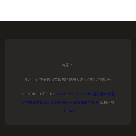
电话：-
地址：辽宁省鞍山市铁东区建国大道704栋16层490号
COPYRIGHT © 2026
WWW.LNZJM33.COM
建筑材料销售
辽宁筑家梦建设工程管理有限公司
建筑材料销售
版权所有
SITEMAP