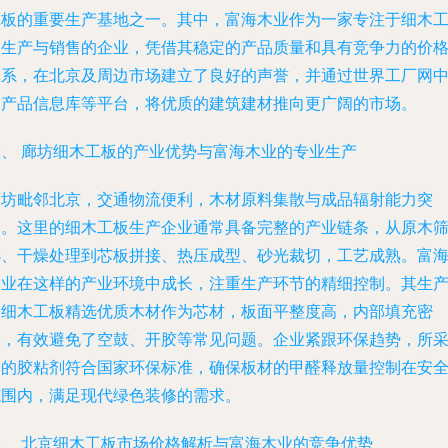
工板的重要生产基地之一。其中，富海木业作为一家专注于细木
板生产与销售的企业，凭借其稳定的产品质量和具有竞争力的价
体系，在北京及周边市场建立了良好的声誉，并通过世界工厂网
国产品信息库等平台，将优质的建筑建材推向更广阔的市场。
一、 廊坊细木工板的产业优势与富海木业的专业生产
廊坊毗邻北京，交通物流便利，木材原料集散与成品辐射能力突
出。这里的细木工板生产企业通常具备完整的产业链条，从原木
选、干燥处理到芯板拼接、热压成型、砂光裁切，工艺成熟。富
木业在这样的产业环境中成长，注重生产环节的精细控制。其生
的细木工板精选优质木材作为芯材，板面平整度高，内部填充密
实，有效避免了空鼓、开胶等常见问题。企业紧跟环保趋势，所
用的胶粘剂符合国家环保标准，确保板材的甲醛释放量控制在安
范围内，满足现代绿色装修的需求。
二、 北京细木工板市场价格解析与富海木业的竞争优势